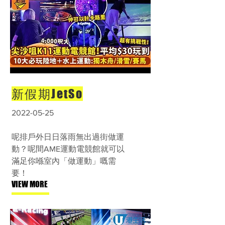
新假期JetSo
2022-05-25
呢排戶外日日落雨無出過街做運
動？呢間AME運動電競館就可以
滿足你喺室內「做運動」嘅需
要！
VIEW MORE