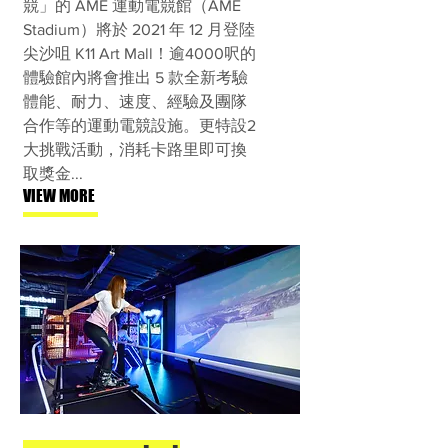
競」的 AME 運動電競館（AME
Stadium）將於 2021 年 12 月登陸
尖沙咀 K11 Art Mall！逾4000呎的
體驗館內將會推出 5 款全新考驗
體能、耐力、速度、經驗及團隊
合作等的運動電競設施。更特設2
大挑戰活動，消耗卡路里即可換
取獎金...
VIEW MORE