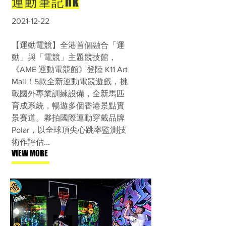
運動筆記hk
2021-12-22
【運動電競】全港首個融合「運
動」與「電競」主題競技館，
《AME 運動電競館》登陸 K11 Art
Mall！5款全新運動電競遊戲，挑
戰國外專業訓練設備，全新馬匹
育成系統，暢遊多個香港景點實
景賽道。夥拍國際運動穿戴品牌
Polar，以全球頂尖心跳率監測技
術作評估...
VIEW MORE