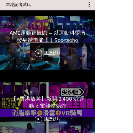
本地記者試玩
AME運動電競館 – 以運動科學激
發身體潛能！｜Sportsoho
播放影片
【#香港放遊】新開 3,400 呎運
動 x 電競體驗館
播放影片