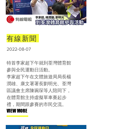
有線新聞
2022-08-07
特首李家超下午就到荃灣體育館
參與全民運動日活動。
李家超下午在文體旅遊局局長楊
潤雄、康文署署長劉明光、荃灣
區議會主席陳琬琛等人陪同下，
在體育館主持虛擬單車賽起步
禮，期間跟參賽的市民交流。
VIEW MORE