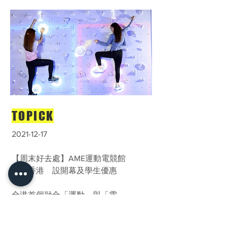
TOPICK
2021-12-17
【周末好去處】AME運動電競館
登陸香港 設開幕及學生優惠
全港首個融合「運動」與「電
競」主題的「AME 運動電競館」
12月登陸尖沙咀K11 Art Mall。體