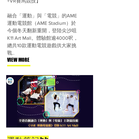
+VR賽馬競技】
融合「運動」與「電競」的AME
運動電競館（AME Stadium）於
今個冬天翻新重開，登陸尖沙咀
K11 Art Mall。體驗館逾4000呎，
總共10款運動電競遊戲供大家挑
戰
..
VIEW MORE