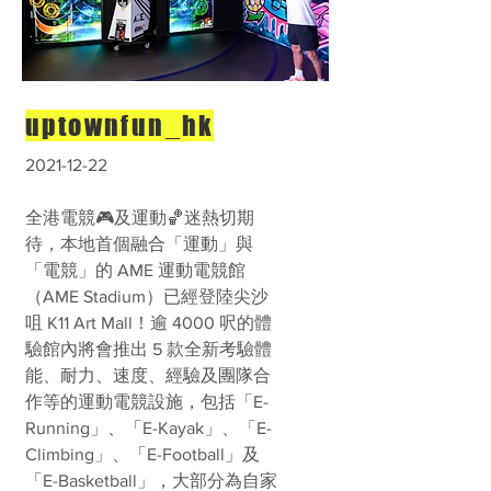
uptownfun_hk
2021-12-22
全港電競🎮及運動🏀迷熱切期
待，本地首個融合「運動」與
「電競」的 AME 運動電競館
（AME Stadium）已經登陸尖沙
咀 K11 Art Mall！逾 4000 呎的體
驗館內將會推出 5 款全新考驗體
能、耐力、速度、經驗及團隊合
作等的運動電競設施，包括「E-
Running」、「E-Kayak」、「E-
Climbing」、「E-Football」及
「E-Basketball」，大部分為自家