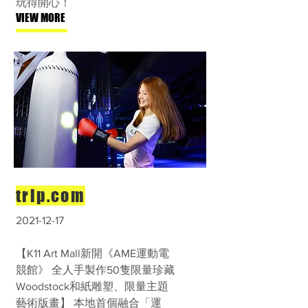
玩得開心！
VIEW MORE
trip.com
2021-12-17
【K11 Art Mall新開《AME運動電
競館》 全人手製作50隻限量珍藏
Woodstock和紙雕塑、限量主題
藝術版畫】 本地首個融合「運