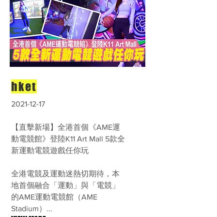
hket
2021-12-17
【直擊新場】全港首個《AME運
動電競館》登陸K11 Art Mall 5款全
新運動電競遊戲任你玩
全港電競及運動迷熱切期待，本
地首個融合「運動」與「電競」
的AME運動電競館（AME
Stadium）...