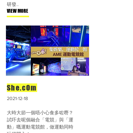
研發..
VIEW MORE
She.cOm
2021-12-18
大時大節一個唔小心食多咗嘢？
試吓去呢個融合「電競」與「運
動」嘅運動電競館，做運動同時