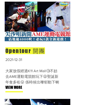
Opentour 開團
2021-12-31
大家放假經過K11 Art Mall🧐不妨
去AME運動電競館玩下😜聖誕新
年食多咗😛 係時候出嚟郁動下喇
VIEW MORE