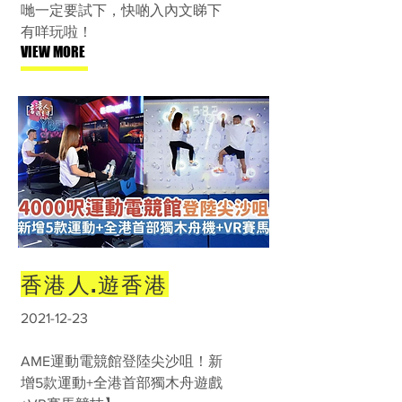
哋一定要試下，快啲入內文睇下
有咩玩啦！
VIEW MORE
香港人.遊香港
2021-12-23
AME運動電競館登陸尖沙咀！新
增5款運動+全港首部獨木舟遊戲