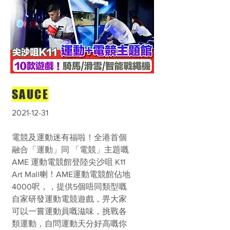
SAUCE
2021-12-31
電競及運動迷有福啦！全港首個
融合「運動」同 「電競」主題嘅
AME 運動電競館登陸尖沙咀 K11
Art Mall喇！AME運動電競館佔地
4000呎，，提供5個唔同類型嘅
自家研發運動電競遊戲，畀大家
可以一嘗運動員嘅滋味，挑戰各
類運動，自問運動天分好高嘅你